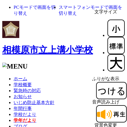
PCモードで画面を切
スマートフォンモードで画面を
文字サイズ
り替え
切り替え
相模原市立上溝小学校
ホーム
ふりがな表示
学校概要
緊急時の対応
お知らせ
音声読み上げ
いじめ防止基本方針
年間行事
学校だより
学年だより
背景色変更
ブログ